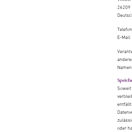
26209 
Deutsc
Telefo
E-Mail:
Verantw
andere
Namen, 
Speich
Soweit
verblei
entfäll
Datenve
zuläss
oder ha