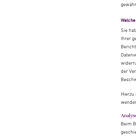
gewähr
Welche 
Sie ha
Ihrer 
Bericht
Datenve
widerr
der Ver
Beschw
Hierzu
wende
Analyse
Beim B
geschi