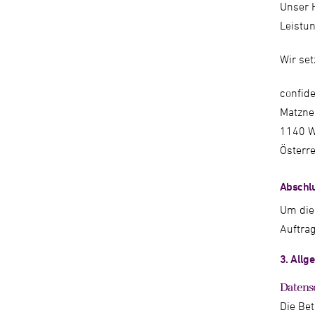
Unser H
Leistun
Wir set
confide
Matzne
1140 W
Österr
Abschlu
Um die
Auftra
3. Allg
Datens
Die Bet