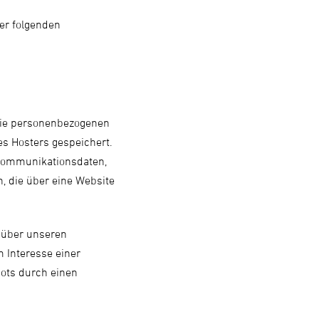
er folgenden
 Die personenbezogenen
es Hosters gespeichert.
 Kommunikationsdaten,
, die über eine Website
nüber unseren
m Interesse einer
bots durch einen