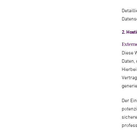
Detaill
Datens
2. Host
Extern
Diese W
Daten, 
Hierbe
Vertrag
generie
Der Ei
potenzi
sichere
profess