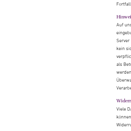
Fortfal
Hinwei
Auf un
eingeb
Server
kein s
verpfl
als Bet
werden
Überwa
Verarbe
Widerr
Viele D
können 
Widerru