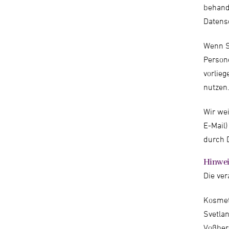
behand
Datens
Wenn S
Persone
vorlieg
nutzen.
Wir wei
E-Mail)
durch D
Hinweis
Die ver
Kosmeti
Svetlan
Voßber