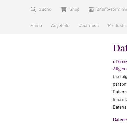
Suche
Shop
Online-Terminv
Home
Angebote
Über mich
Produkte
Da
1. Daten
Allgem
Die fol
person
Daten s
Inform
Datens
Datener