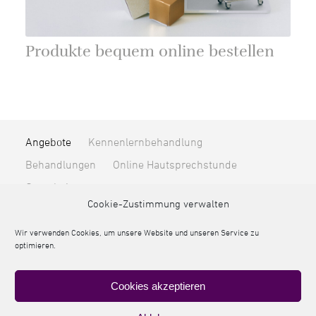
Produkte bequem online bestellen
Angebote
Kennenlernbehandlung
Behandlungen
Online Hautsprechstunde
Gutscheine
Cookie-Zustimmung verwalten
Unternehmen
Über mich
Blog & News
Kontakt
Online-Terminvereinbarung
Wir verwenden Cookies, um unsere Website und unseren Service zu
optimieren.
Produkte
von Lupin Cosmetic
Cookies akzeptieren
© 2026 Kosmetikatelier Getz