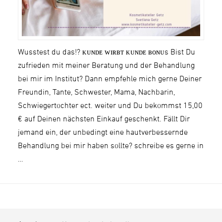
Wusstest du das!? ᴋᴜɴᴅᴇ ᴡɪʀʙᴛ ᴋᴜɴᴅᴇ ʙᴏɴᴜs Bist Du
zufrieden mit meiner Beratung und der Behandlung
bei mir im Institut? Dann empfehle mich gerne Deiner
Freundin, Tante, Schwester, Mama, Nachbarin,
Schwiegertochter ect. weiter und Du bekommst 15,00
€ auf Deinen nächsten Einkauf geschenkt. Fällt Dir
jemand ein, der unbedingt eine hautverbessernde
Behandlung bei mir haben sollte? schreibe es gerne in
…