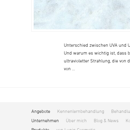
Unterschied zwischen UVA und UV
Und warum es wichtig ist, dass b
ultravioletter Strahlung, die vo
von …
Angebote
Kennenlernbehandlung
Behandl
Unternehmen
Über mich
Blog & News
Ko