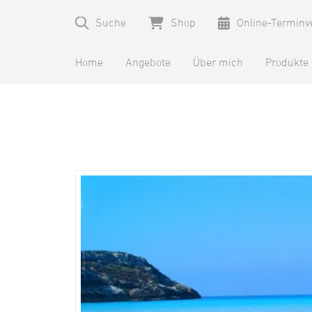
Suche
Shop
Online-Terminv
Home
Angebote
Über mich
Produkte