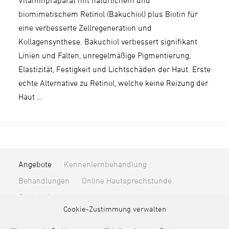
Vitaminpräparat mit natürlichem und
biomimetischem Retinol (Bakuchiol) plus Biotin für
eine verbesserte Zellregeneration und
Kollagensynthese. Bakuchiol verbessert signifikant
Linien und Falten, unregelmäßige Pigmentierung,
Elastizität, Festigkeit und Lichtschäden der Haut. Erste
echte Alternative zu Retinol, welche keine Reizung der
Haut …
Angebote
Kennenlernbehandlung
Behandlungen
Online Hautsprechstunde
Gutscheine
Cookie-Zustimmung verwalten
Unternehmen
Über mich
Blog & News