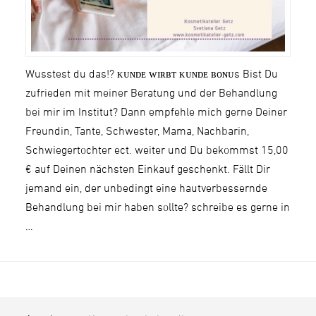
Wusstest du das!? ᴋᴜɴᴅᴇ ᴡɪʀʙᴛ ᴋᴜɴᴅᴇ ʙᴏɴᴜs Bist Du
zufrieden mit meiner Beratung und der Behandlung
bei mir im Institut? Dann empfehle mich gerne Deiner
Freundin, Tante, Schwester, Mama, Nachbarin,
Schwiegertochter ect. weiter und Du bekommst 15,00
€ auf Deinen nächsten Einkauf geschenkt. Fällt Dir
jemand ein, der unbedingt eine hautverbessernde
Behandlung bei mir haben sollte? schreibe es gerne in
…