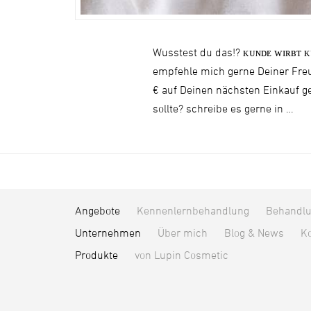
Wusstest du das!? ᴋᴜɴᴅᴇ ᴡɪʀʙᴛ ᴋ
empfehle mich gerne Deiner Freu
€ auf Deinen nächsten Einkauf g
sollte? schreibe es gerne in …
Angebote
Kennenlernbehandlung
Behandl
Unternehmen
Über mich
Blog & News
Ko
Produkte
von Lupin Cosmetic