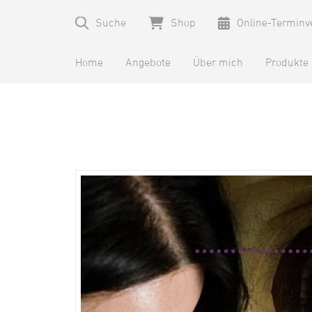
Suche
Shop
Online-Terminv
Home
Angebote
Über mich
Produkte