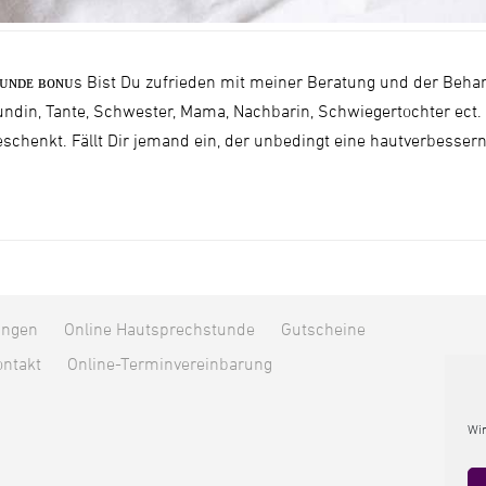
ᴜɴᴅᴇ ʙᴏɴᴜs Bist Du zufrieden mit meiner Beratung und der Behan
ndin, Tante, Schwester, Mama, Nachbarin, Schwiegertochter ect
eschenkt. Fällt Dir jemand ein, der unbedingt eine hautverbesse
ungen
Online Hautsprechstunde
Gutscheine
ntakt
Online-Terminvereinbarung
Wir