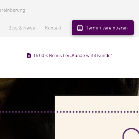
ereinbarung
Blog & News
Kontakt
Termin vereinbaren
15,00 € Bonus bei „Kunde wirbt Kunde“