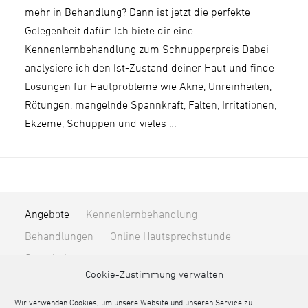
mehr in Behandlung? Dann ist jetzt die perfekte
Gelegenheit dafür: Ich biete dir eine
Kennenlernbehandlung zum Schnupperpreis Dabei
analysiere ich den Ist-Zustand deiner Haut und finde
Lösungen für Hautprobleme wie Akne, Unreinheiten,
Rötungen, mangelnde Spannkraft, Falten, Irritationen,
Ekzeme, Schuppen und vieles …
Angebote
Kennenlernbehandlung
Behandlungen
Online Hautsprechstunde
Gutscheine
Cookie-Zustimmung verwalten
Unternehmen
Über mich
Blog & News
Kontakt
Online-Terminvereinbarung
Wir verwenden Cookies, um unsere Website und unseren Service zu