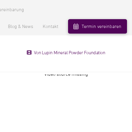
ereinbarung
Blog & News
Kontakt
Termin vereinbaren
Von Lupin Mineral Powder Foundation
Video source missing