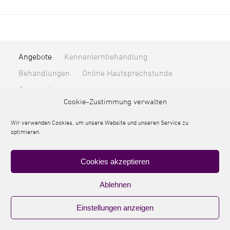
Angebote
Kennenlernbehandlung
Behandlungen
Online Hautsprechstunde
Gutscheine
Cookie-Zustimmung verwalten
Unternehmen
Über mich
Blog & News
Kontakt
Online-Terminvereinbarung
Wir verwenden Cookies, um unsere Website und unseren Service zu
optimieren.
Produkte
von Lupin Cosmetic
Cookies akzeptieren
© 2026 Kosmetikatelier Getz
Ablehnen
Impressum
Datenschutz
AGB
Einstellungen anzeigen
Cookie-Richtlinie