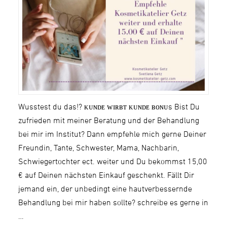
Wusstest du das!? ᴋᴜɴᴅᴇ ᴡɪʀʙᴛ ᴋᴜɴᴅᴇ ʙᴏɴᴜs Bist Du
zufrieden mit meiner Beratung und der Behandlung
bei mir im Institut? Dann empfehle mich gerne Deiner
Freundin, Tante, Schwester, Mama, Nachbarin,
Schwiegertochter ect. weiter und Du bekommst 15,00
€ auf Deinen nächsten Einkauf geschenkt. Fällt Dir
jemand ein, der unbedingt eine hautverbessernde
Behandlung bei mir haben sollte? schreibe es gerne in
…