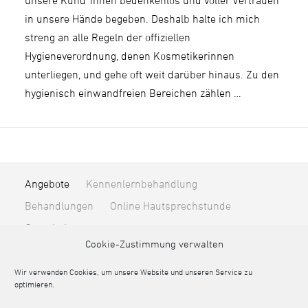
unsere Kund*innen bedenkenlos und voller Vertrauen
in unsere Hände begeben. Deshalb halte ich mich
streng an alle Regeln der offiziellen
Hygieneverordnung, denen Kosmetikerinnen
unterliegen, und gehe oft weit darüber hinaus. Zu den
hygienisch einwandfreien Bereichen zählen …
Angebote
Kennenlernbehandlung
Behandlungen
Online Hautsprechstunde
Gutscheine
Cookie-Zustimmung verwalten
Unternehmen
Über mich
Blog & News
Kontakt
Online-Terminvereinbarung
Wir verwenden Cookies, um unsere Website und unseren Service zu
optimieren.
Produkte
von Lupin Cosmetic