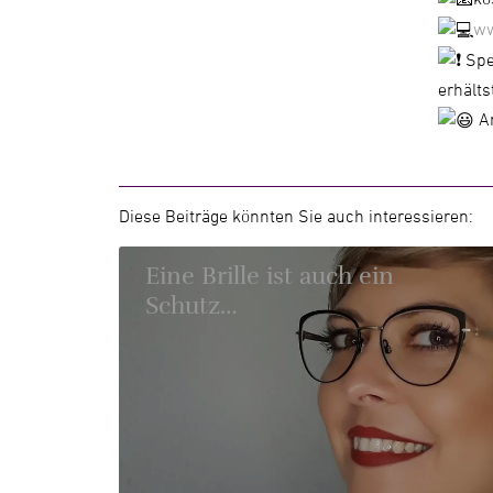
ww
Spec
erhälts
An
Diese Beiträge könnten Sie auch interessieren:
Eine Brille ist auch ein
Schutz…