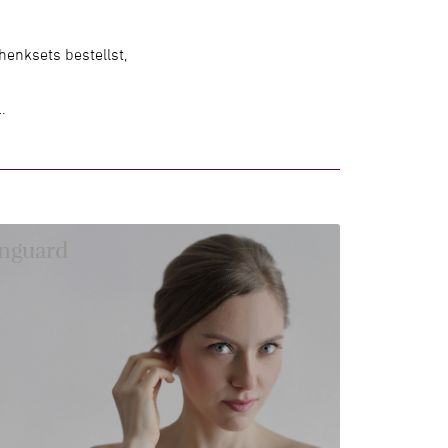
enksets bestellst,
…
inguard