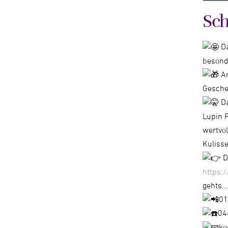
Sc
Da
besond
Am
Gesche
Da
Lupin F
wertvol
Kuliss
D
https
gehts….
01
04
ko