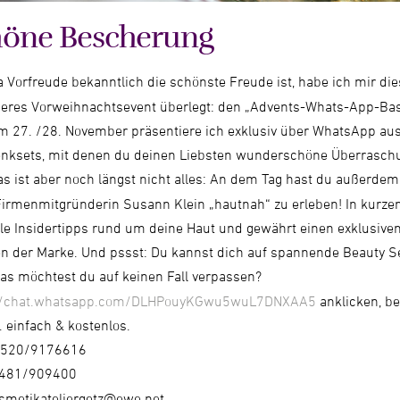
höne Bescherung
 Vorfreude bekanntlich die schönste Freude ist, habe ich mir die
eres Vorweihnachtsevent überlegt: den „Advents-Whats-App-Bas
 27. /28. November präsentiere ich exklusiv über WhatsApp au
nksets, mit denen du deinen Liebsten wunderschöne Überraschu
s ist aber noch längst nicht alles: An dem Tag hast du außerdem
irmenmitgründerin Susann Klein „hautnah“ zu erleben! In kurzen
le Insidertipps rund um deine Haut und gewährt einen exklusiven 
en der Marke. Und pssst: Du kannst dich auf spannende Beauty Se
as möchtest du auf keinen Fall verpassen?
://chat.whatsapp.com/DLHPouyKGwu5wuL7DNXAA5
anklicken, be
 einfach & kostenlos.
520/9176616
481/909400
smetikateliergetz@ewe.net