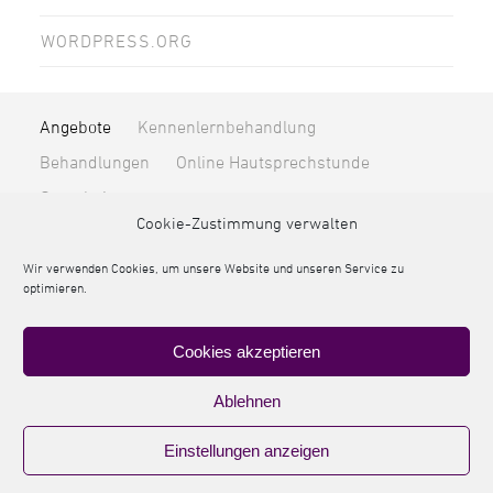
WORDPRESS.ORG
Angebote
Kennenlernbehandlung
Behandlungen
Online Hautsprechstunde
Gutscheine
Cookie-Zustimmung verwalten
Unternehmen
Über mich
Blog & News
Kontakt
Online-Terminvereinbarung
Wir verwenden Cookies, um unsere Website und unseren Service zu
optimieren.
Produkte
von Lupin Cosmetic
Cookies akzeptieren
© 2026 Kosmetikatelier Getz
Ablehnen
Impressum
Datenschutz
AGB
Einstellungen anzeigen
Cookie-Richtlinie